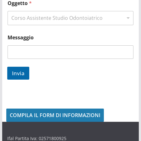
N
Oggetto
*
o
m
Corso Assistente Studio Odontoiatrico
e
Messaggio
Invia
COMPILA IL FORM DI INFORMAZIONI
Ifal Partita Iva: 02571800925