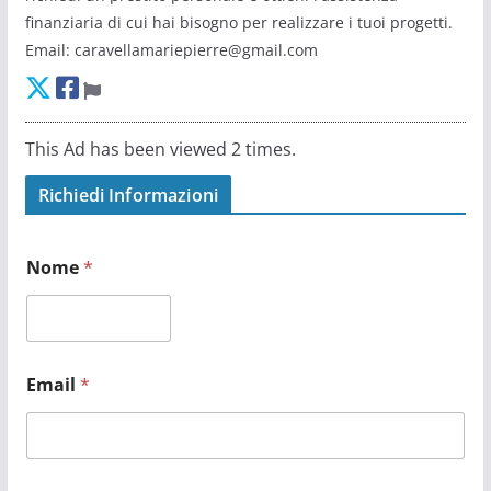
finanziaria di cui hai bisogno per realizzare i tuoi progetti.
Email: caravellamariepierre@gmail.com
This Ad has been viewed 2 times.
Richiedi Informazioni
M
O
Nome
*
e
g
s
g
s
e
a
t
g
t
g
o
Email
*
i
E
o
m
*
a
*
i
l