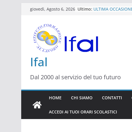
Skip
Ultimo:
ULTIMA OCCASION
giovedì, Agosto 6, 2026
to
DIVENTARE OPERA
SANITARIO (OSS Op
content
Sanitario) 1000 ore 
2026
CORSO DI QUALIFIC
OPERATORE DI TAT
PIERCING INIZIO S
Corso di Qualifica 
Ifal
studio Odontoiatric
Settembre 2026
Corso di Qualifica 
Dal 2000 al servizio del tuo futuro
Estetica 1800 ore i
2026
TECNICO DEI SERVI
INIZIO SETTEMBRE 
HOME
CHI SIAMO
CONTATTI
ACCEDI AI TUOI ORARI SCOLASTICI