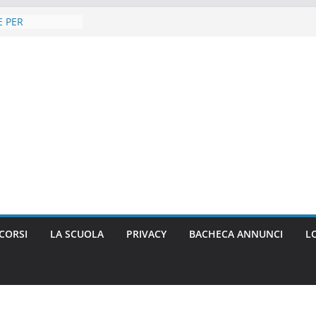
E PER
TORE SOCIO
eratore Socio
– Inizio APRILE
A IN
UAGGIO E
ETTEMBRE 2026
ASO Assistente di
o inizio
Regionale in
nizio Settembre
ZI BIBLIOTECARI
2026
CORSI
LA SCUOLA
PRIVACY
BACHECA ANNUNCI
L